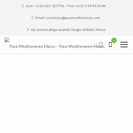
Gsm : +212 623-127796 – Fixe :+212 5 39 94 50 46
Email: customer@paramediteranee.com
66, avenue plage oualidia Tanger Al Balia, Maroc
0