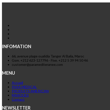
INFOMATION
66, avenue plage oualidia Tanger Al Balia, Maroc
Gsm. +212 623-127796 - Fixe. +212 5 39 94 50 46
customer@paramediteranee.com
MENU
Accueil
PARA MEDICAL
PRODUITS AMERICAN
MARQUES
Contact
NEWSLETTER