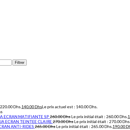
Filtrer
 : 220.00 Dhs.
140.00
Dhs
Le prix actuel est : 140.00 Dhs.
hs
AJA ECRAN MATIFIANTE SP
260.00
Dhs
Le prix initial était : 260.00 Dhs.
1
IAJA ECRAN TEINTEE CLAIRE
270.00
Dhs
Le prix initial était : 270.00 Dhs
ECRAN ANTI-RIDES
265.00
Dhs
Le prix initial était : 265.00 Dhs.
190.00
D