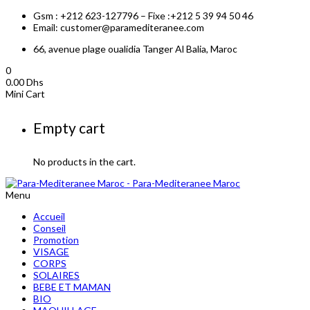
Gsm : +212 623-127796 – Fixe :+212 5 39 94 50 46
Email: customer@paramediteranee.com
66, avenue plage oualidia Tanger Al Balia, Maroc
0
0.00
Dhs
Mini Cart
Empty cart
No products in the cart.
Menu
Accueil
Conseil
Promotion
VISAGE
CORPS
SOLAIRES
BEBE ET MAMAN
BIO