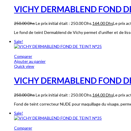
VICHY DERMABLEND FOND DE
250.00
Dhs
Le prix initial était : 250.00 Dhs.
164.00
Dhs
Le prix ac
Le fond de teint Dermablend de Vichy permet d’unifier et de liss
Sale!
Comparer
Ajouter au panier
Quick view
VICHY DERMABLEND FOND DE
250.00
Dhs
Le prix initial était : 250.00 Dhs.
164.00
Dhs
Le prix ac
Fond de teint correcteur NUDE pour maquillage du visage, permett
Sale!
Comparer