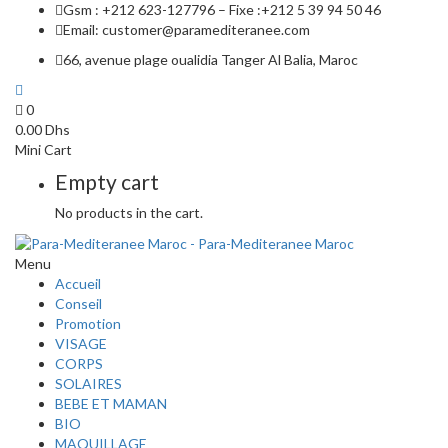
Gsm : +212 623-127796 – Fixe :+212 5 39 94 50 46
Email: customer@paramediteranee.com
66, avenue plage oualidia Tanger Al Balia, Maroc
0
0.00
Dhs
Mini Cart
Empty cart
No products in the cart.
Menu
Accueil
Conseil
Promotion
VISAGE
CORPS
SOLAIRES
BEBE ET MAMAN
BIO
MAQUILLAGE