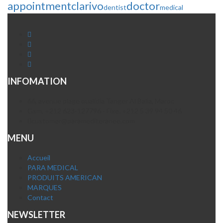
appointment
clarivo
doctor
dentist
medical
INFOMATION
66, avenue plage oualidia Tanger Al Balia, Maroc
Gsm. +212 623-127796 - Fixe. +212 5 39 94 50 46
customer@paramediteranee.com
MENU
Accueil
PARA MEDICAL
PRODUITS AMERICAN
MARQUES
Contact
NEWSLETTER