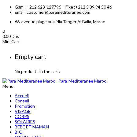
Gsm : +212 623-127796 – Fixe :+212 5 39 94 50 46
Email: customer@paramediteranee.com
66, avenue plage oualidia Tanger Al Balia, Maroc
0
0.00
Dhs
Mini Cart
Empty cart
No products in the cart.
Menu
Accueil
Conseil
Promotion
VISAGE
CORPS
SOLAIRES
BEBE ET MAMAN
BIO