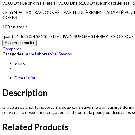
90.00
Dhs
Le prix initial était : 90.00 Dhs.
66.00
Dhs
Le prix actuel est : 
CE SYNDET EXTRA-DOUX EST PARTICULIÈREMENT ADAPTÉ POUR L
CORPS.
100 en stock
quantité de ACM SENSITÉLIAL PAIN SURGRAS DERMATOLOGIQUE
Ajouter au panier
Comparer
Categories:
Acm Laboratoire
,
Savons
Share:
Description
Description
Grâce à ses agents nettoyants doux sans savon, le pain surgras dermatolo
prévient du dessèchement, adoucit et nourrit la peau pour limiter les 
Related Products