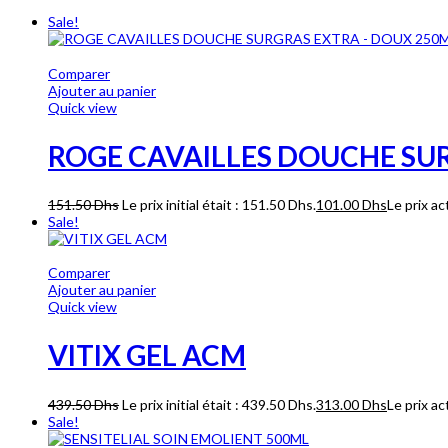
Sale!
Comparer
Ajouter au panier
Quick view
ROGE CAVAILLES DOUCHE SU
151.50
Dhs
Le prix initial était : 151.50 Dhs.
101.00
Dhs
Le prix ac
Sale!
Comparer
Ajouter au panier
Quick view
VITIX GEL ACM
439.50
Dhs
Le prix initial était : 439.50 Dhs.
313.00
Dhs
Le prix ac
Sale!