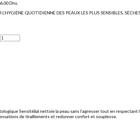
66.00 Dhs.
’HYGIÈNE QUOTIDIENNE DES PEAUX LES PLUS SENSIBLES, SÈCHE
gique Sensitélial nettoie la peau sans l’agresser tout en respectant le fi
sensations de tiraillements et redonner confort et souplesse.