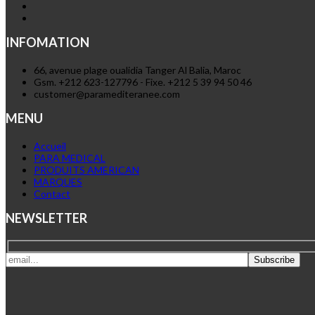
INFOMATION
66, avenue plage oualidia Tanger Al Balia, Maroc
Gsm. +212 623-127796 - Fixe. +212 5 39 94 50 46
customer@paramediteranee.com
MENU
Accueil
PARA MEDICAL
PRODUITS AMERICAN
MARQUES
Contact
NEWSLETTER