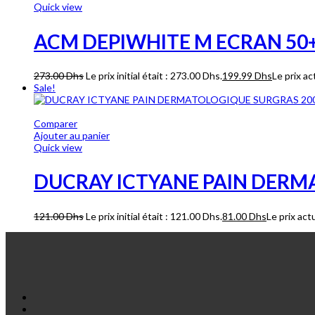
Quick view
ACM DEPIWHITE M ECRAN 50+
273.00
Dhs
Le prix initial était : 273.00 Dhs.
199.99
Dhs
Le prix ac
Sale!
Comparer
Ajouter au panier
Quick view
DUCRAY ICTYANE PAIN DERM
121.00
Dhs
Le prix initial était : 121.00 Dhs.
81.00
Dhs
Le prix act