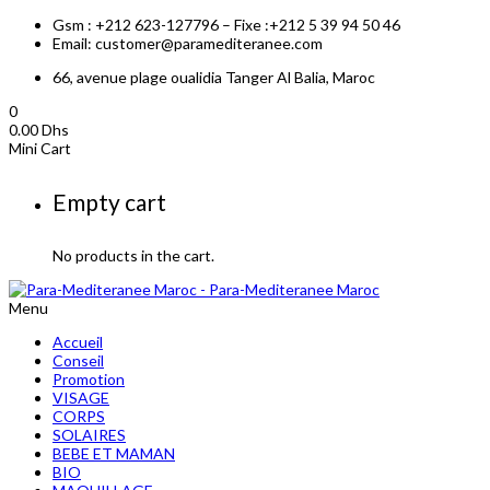
Gsm : +212 623-127796 – Fixe :+212 5 39 94 50 46
Email: customer@paramediteranee.com
66, avenue plage oualidia Tanger Al Balia, Maroc
0
0.00
Dhs
Mini Cart
Empty cart
No products in the cart.
Menu
Accueil
Conseil
Promotion
VISAGE
CORPS
SOLAIRES
BEBE ET MAMAN
BIO