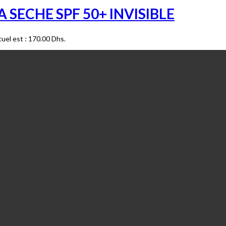
SECHE SPF 50+ INVISIBLE
tuel est : 170.00 Dhs.