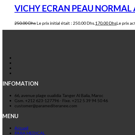
VICHY ECRAN PEAU NORMAL A 
250.00
Dhs
Le prix initial était : 250.00 Dhs.
170.00
Dhs
Le prix ac
INFOMATION
66, avenue plage oualidia Tanger Al Balia, Maroc
Gsm. +212 623-127796 - Fixe. +212 5 39 94 50 46
customer@paramediteranee.com
MENU
Accueil
PARA MEDICAL