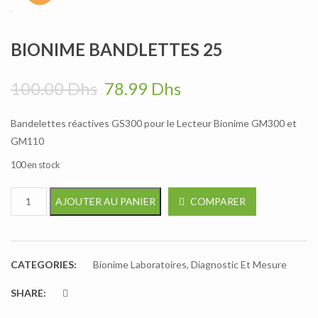
BIONIME BANDLETTES 25
Le prix initial était : 100.00
Le prix actuel est
100.00
Dhs
78.99
Dhs
Bandelettes réactives GS300 pour le Lecteur Bionime GM300 et
GM110
100 en stock
quantité de BIONIME BANDLETTES 25
COMPARER
AJOUTER AU PANIER
CATEGORIES:
Bionime Laboratoires
,
Diagnostic Et Mesure
SHARE: