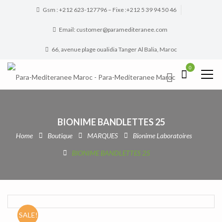
Gsm : +212 623-127796 – Fixe :+212 5 39 94 50 46
Email: customer@paramediteranee.com
66, avenue plage oualidia Tanger Al Balia, Maroc
0
BIONIME BANDLETTES 25
Home
Boutique
MARQUES
Bionime Laboratoires
BIONIME BANDLETTES 25
SALE!