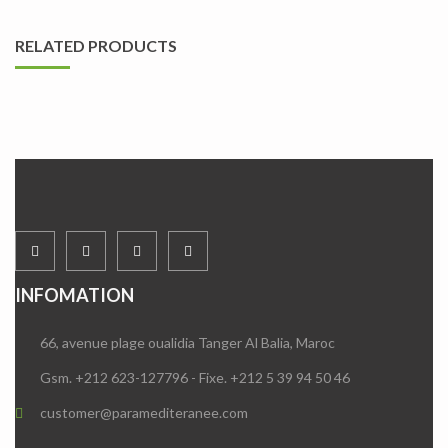
RELATED PRODUCTS
INFOMATION
66, avenue plage oualidia Tanger Al Balia, Maroc
Gsm. +212 623-127796 - Fixe. +212 5 39 94 50 46
customer@paramediteranee.com