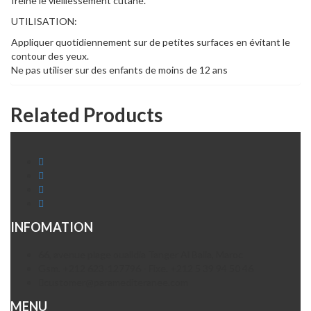
freine le vieillessement cutané.
UTILISATION:
Appliquer quotidiennement sur de petites surfaces en évitant le
contour des yeux.
Ne pas utiliser sur des enfants de moins de 12 ans
Related Products
INFOMATION
66, avenue plage oualidia Tanger Al Balia, Maroc
Gsm. +212 623-127796 - Fixe. +212 5 39 94 50 46
customer@paramediteranee.com
MENU