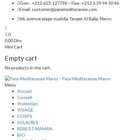
Gsm : +212 623-127796 – Fixe :+212 5 39 94 50 46
Email: customer@paramediteranee.com
66, avenue plage oualidia Tanger Al Balia, Maroc
0
0.00
Dhs
Mini Cart
Empty cart
No products in the cart.
Menu
Accueil
Conseil
Promotion
VISAGE
CORPS
SOLAIRES
BEBE ET MAMAN
BIO