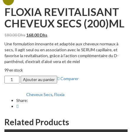
FLOXIA REVITALISANT
CHEVEUX SECS (200)ML
Le
Le
180.00
Dhs
168.00
Dhs
prix
prix
Une formulation innovante et adaptée aux cheveux normaux à
initial
actuel
secs, Il agit seul ou en association avec le SERUM capillaire, et
était :
est :
favorise la revitalisation, grâce à l’action complémentaire du D-
180.00 Dhs.
168.00 Dhs.
panthénol, d’extrait d’aloé vera et de miel
99 en stock
quantité
Comparer
Ajouter au panier
de
FLOXIA
Cheveux Secs
,
Floxia
Categories:
REVITALISANT
Share:
CHEVEUX
SECS
(200)ML
Related Products