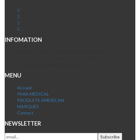
INFOMATION
66, avenue plage oualidia Tanger Al Balia, Maroc
Gsm. +212 623-127796 - Fixe. +212 5 39 94 50 46
customer@paramediteranee.com
MENU
Accueil
PARA MEDICAL
PRODUITS AMERICAN
MARQUES
Contact
NEWSLETTER