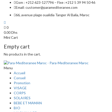
Gsm : +212 623-127796 – Fixe :+212 5 39 94 50 46
Email: customer@paramediteranee.com
66, avenue plage oualidia Tanger Al Balia, Maroc
0
0.00
Dhs
Mini Cart
Empty cart
No products in the cart.
Menu
Accueil
Conseil
Promotion
VISAGE
CORPS
SOLAIRES
BEBE ET MAMAN
BIO