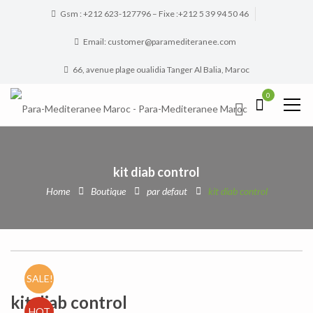
Gsm : +212 623-127796 – Fixe :+212 5 39 94 50 46
Email: customer@paramediteranee.com
66, avenue plage oualidia Tanger Al Balia, Maroc
0
kit diab control
Home
Boutique
par defaut
kit diab control
SALE!
kit diab control
HOT