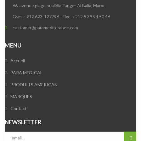
66, avenue plage oualidia Tanger Al Balia, Maroc
Gsm. +212 623-127796 - Fixe. +212 5 39 94 50 46
customer@paramediteranee.com
MENU
Accueil
PARA MEDICAL
PRODUITS AMERICAN
MARQUES
Contact
NEWSLETTER