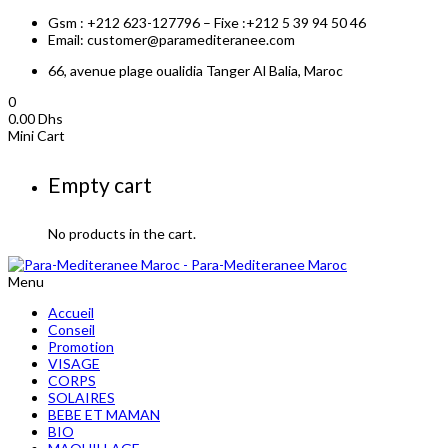
Gsm : +212 623-127796 – Fixe :+212 5 39 94 50 46
Email: customer@paramediteranee.com
66, avenue plage oualidia Tanger Al Balia, Maroc
0
0.00
Dhs
Mini Cart
Empty cart
No products in the cart.
Menu
Accueil
Conseil
Promotion
VISAGE
CORPS
SOLAIRES
BEBE ET MAMAN
BIO