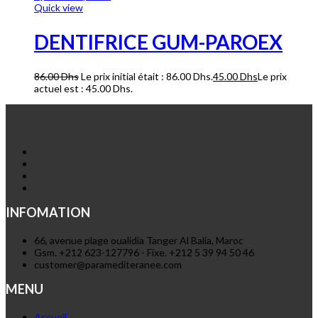
Quick view
DENTIFRICE GUM-PAROEX
86.00
Dhs
Le prix initial était : 86.00 Dhs.
45.00
Dhs
Le prix
actuel est : 45.00 Dhs.
INFOMATION
66, avenue plage oualidia Tanger Al Balia, Maroc
Gsm. +212 623-127796 - Fixe. +212 5 39 94 50 46
customer@paramediteranee.com
MENU
Accueil