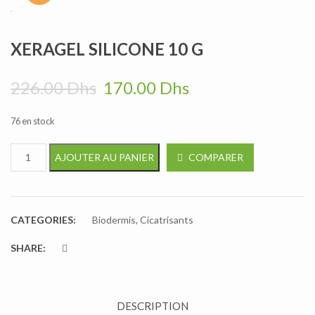
XERAGEL SILICONE 10 G
Le prix initial était : 226.00
Le prix actuel es
226.00
Dhs
170.00
Dhs
76 en stock
quantité de XERAGEL SILICONE 10 G
COMPARER
AJOUTER AU PANIER
CATEGORIES:
Biodermis
,
Cicatrisants
SHARE:
DESCRIPTION