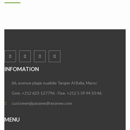
INFOMATION
66, avenue plage oualidia Tanger Al Balia, Maroc
Gsm. +212 623-127796 - Fixe. +212 5 39 94 50 46
customer@paramediteranee.com
MENU