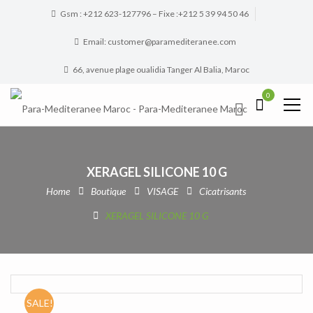
Gsm : +212 623-127796 – Fixe :+212 5 39 94 50 46
Email: customer@paramediteranee.com
66, avenue plage oualidia Tanger Al Balia, Maroc
0
XERAGEL SILICONE 10 G
Home
Boutique
VISAGE
Cicatrisants
XERAGEL SILICONE 10 G
SALE!