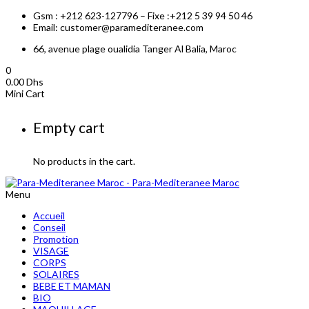
Gsm : +212 623-127796 – Fixe :+212 5 39 94 50 46
Email: customer@paramediteranee.com
66, avenue plage oualidia Tanger Al Balia, Maroc
0
0.00
Dhs
Mini Cart
Empty cart
No products in the cart.
Menu
Accueil
Conseil
Promotion
VISAGE
CORPS
SOLAIRES
BEBE ET MAMAN
BIO