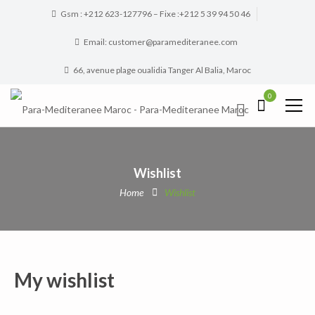
Gsm : +212 623-127796 – Fixe :+212 5 39 94 50 46
Email: customer@paramediteranee.com
66, avenue plage oualidia Tanger Al Balia, Maroc
0
Wishlist
Home
Wishlist
My wishlist