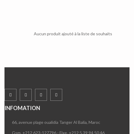
Aucun produit ajouté à la liste de souhaits
INFOMATION
66, avenue plage oualidia Tanger Al Balia, Maroc
Gsm. +212 623-127796 - Fixe. +212 5 39 94 50 46