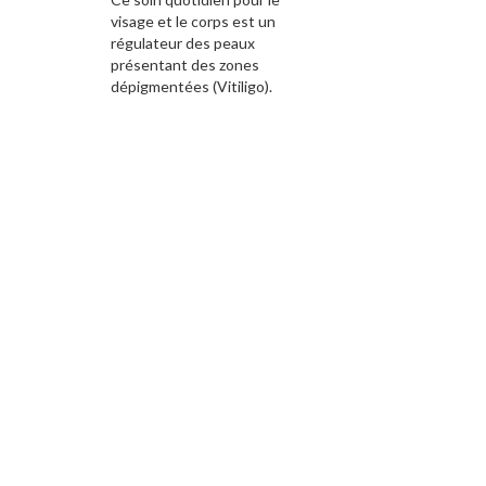
initial
actuel
visage et le corps est un
était :
est :
régulateur des peaux
439.50 Dhs.
313.00 Dhs.
présentant des zones
dépigmentées (Vitiligo).