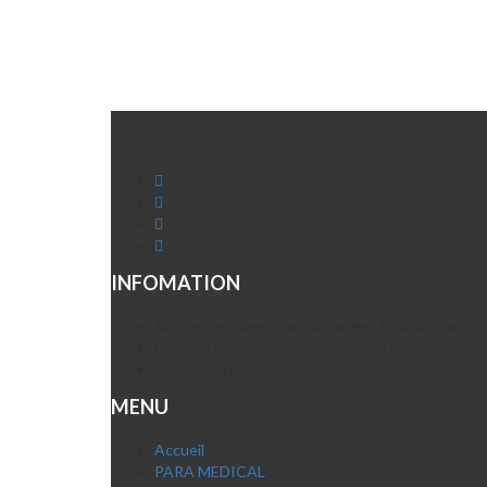
INFOMATION
66, avenue plage oualidia Tanger Al Balia, Maroc
Gsm. +212 623-127796 - Fixe. +212 5 39 94 50 4
customer@paramediteranee.com
MENU
Accueil
PARA MEDICAL