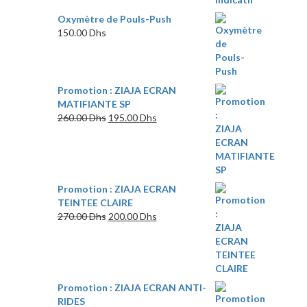
prix
prix
initial
actuel
Oxymètre de Pouls-Push
était :
est :
150.00
Dhs
220.00 Dhs.
140.00 Dhs.
Promotion : ZIAJA ECRAN
MATIFIANTE SP
Le
Le
260.00
Dhs
195.00
Dhs
prix
prix
initial
actuel
était :
est :
260.00 Dhs.
195.00 Dhs.
Promotion : ZIAJA ECRAN
TEINTEE CLAIRE
Le
Le
270.00
Dhs
200.00
Dhs
prix
prix
initial
actuel
était :
est :
270.00 Dhs.
200.00 Dhs.
Promotion : ZIAJA ECRAN ANTI-
RIDES