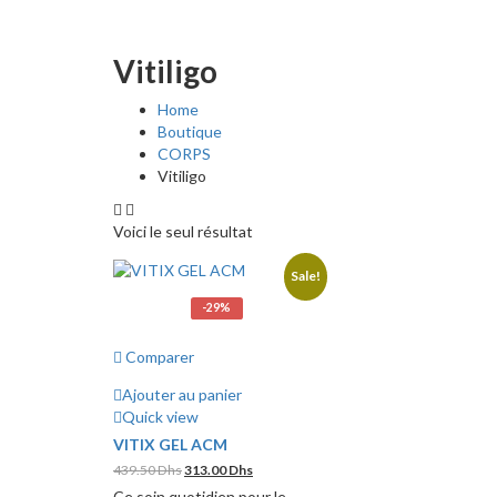
Vitiligo
Home
Boutique
CORPS
Vitiligo
Voici le seul résultat
Sale!
-29%
Comparer
Ajouter au panier
Quick view
VITIX GEL ACM
Le
Le
439.50
Dhs
313.00
Dhs
prix
prix
Ce soin quotidien pour le