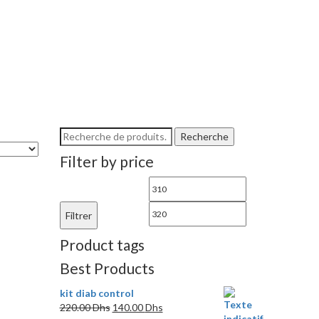
Recherche
Recherche
pour :
Filter by price
Prix
Prix
min
max
Filtrer
Product tags
Best Products
kit diab control
Le
Le
220.00
Dhs
140.00
Dhs