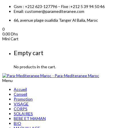
Gsm : +212 623-127796 – Fixe :+212 5 39 94 50 46
Email: customer@paramediteranee.com
66, avenue plage oualidia Tanger Al Balia, Maroc
0
0.00
Dhs
Mini Cart
Empty cart
No products in the cart.
Menu
Accueil
Conseil
Promotion
VISAGE
CORPS
SOLAIRES
BEBE ET MAMAN
BIO