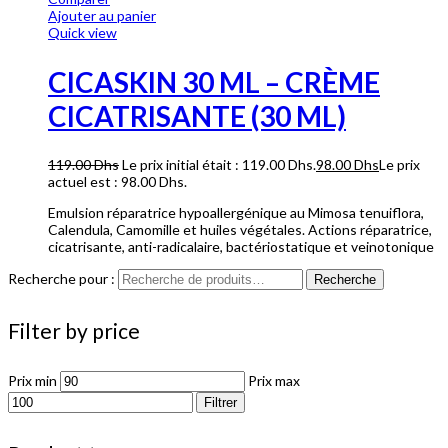
Ajouter au panier
Quick view
CICASKIN 30 ML – CRÈME
CICATRISANTE (30 ML)
119.00
Dhs
Le prix initial était : 119.00 Dhs.
98.00
Dhs
Le prix
actuel est : 98.00 Dhs.
Emulsion réparatrice hypoallergénique au Mimosa tenuiflora,
Calendula, Camomille et huiles végétales. Actions réparatrice,
cicatrisante, anti-radicalaire, bactériostatique et veinotonique
Recherche pour :
Recherche
Filter by price
Prix min
Prix max
Filtrer