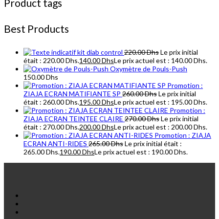
Product tags
Best Products
kit diab control
220.00
Dhs
Le prix initial
était : 220.00 Dhs.
140.00
Dhs
Le prix actuel est : 140.00 Dhs.
Oxymètre de Pouls-Push
150.00
Dhs
Promotion :
ZIAJA ECRAN MATIFIANTE SP
260.00
Dhs
Le prix initial
était : 260.00 Dhs.
195.00
Dhs
Le prix actuel est : 195.00 Dhs.
Promotion :
ZIAJA ECRAN TEINTEE CLAIRE
270.00
Dhs
Le prix initial
était : 270.00 Dhs.
200.00
Dhs
Le prix actuel est : 200.00 Dhs.
Promotion : ZIAJA
ECRAN ANTI-RIDES
265.00
Dhs
Le prix initial était :
265.00 Dhs.
190.00
Dhs
Le prix actuel est : 190.00 Dhs.