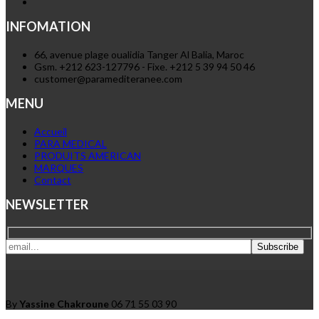
INFOMATION
66, avenue plage oualidia Tanger Al Balia, Maroc
Gsm. +212 623-127796 - Fixe. +212 5 39 94 50 46
customer@paramediteranee.com
MENU
Accueil
PARA MEDICAL
PRODUITS AMERICAN
MARQUES
Contact
NEWSLETTER
By
Yassine Chakroune
06 71 55 03 90