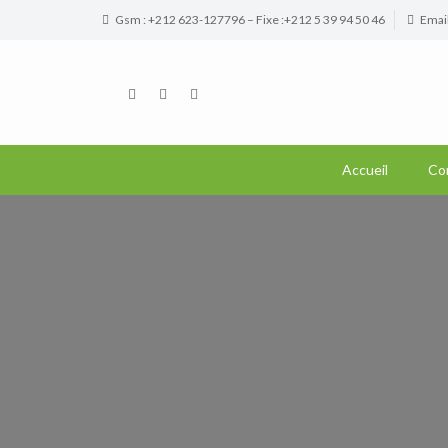
Gsm : +212 623-127796 – Fixe :+212 5 39 94 50 46
Emai
Accueil
Co