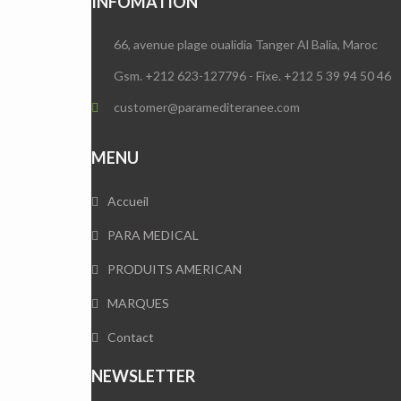
INFOMATION
66, avenue plage oualidia Tanger Al Balia, Maroc
Gsm. +212 623-127796 - Fixe. +212 5 39 94 50 46
customer@paramediteranee.com
MENU
Accueil
PARA MEDICAL
PRODUITS AMERICAN
MARQUES
Contact
NEWSLETTER