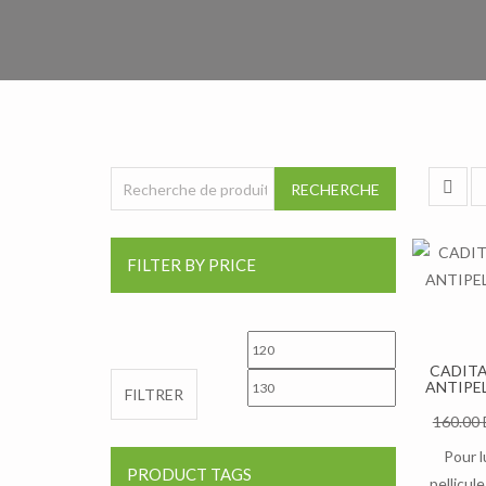
Recherche pour :
RECHERCHE
FILTER BY PRICE
Prix min
Prix max
CADIT
ANTIPEL
FILTRER
160.00
Pour l
PRODUCT TAGS
pellicule