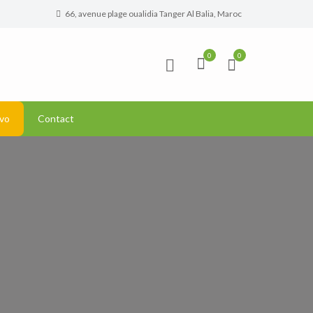
66, avenue plage oualidia Tanger Al Balia, Maroc
0
0
vo
Contact