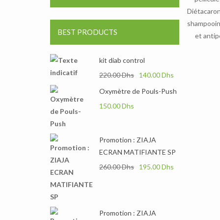
Diétacaron
shampooin
BEST PRODUCTS
et antip
kit diab control
Le prix initial était : 220.0
Le prix actuel
220.00
Dhs
140.00
Dhs
Oxymètre de Pouls-Push
150.00
Dhs
Promotion : ZIAJA
ECRAN MATIFIANTE SP
Le prix initial était : 260.0
Le prix actuel
260.00
Dhs
195.00
Dhs
Promotion : ZIAJA