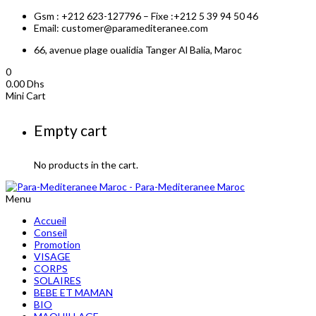
Gsm : +212 623-127796 – Fixe :+212 5 39 94 50 46
Email: customer@paramediteranee.com
66, avenue plage oualidia Tanger Al Balia, Maroc
0
0.00
Dhs
Mini Cart
Empty cart
No products in the cart.
Menu
Accueil
Conseil
Promotion
VISAGE
CORPS
SOLAIRES
BEBE ET MAMAN
BIO