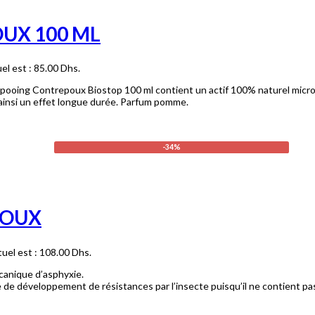
UX 100 ML
uel est : 85.00 Dhs.
hampooing Contrepoux Biostop 100 ml contient un actif 100% naturel micro 
t ainsi un effet longue durée. Parfum pomme.
-34%
POUX
tuel est : 108.00 Dhs.
canique d’asphyxie.
ue de développement de résistances par l’insecte puisqu’il ne contient p