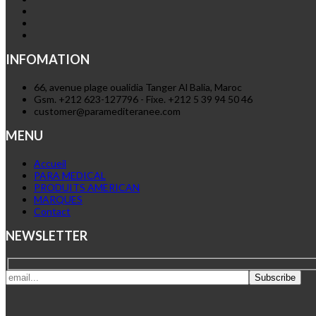
INFOMATION
66, avenue plage oualidia Tanger Al Balia, Maroc
Gsm. +212 623-127796 - Fixe. +212 5 39 94 50 46
customer@paramediteranee.com
MENU
Accueil
PARA MEDICAL
PRODUITS AMERICAN
MARQUES
Contact
NEWSLETTER