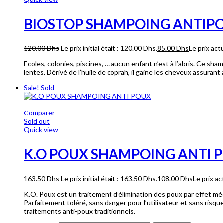
BIOSTOP SHAMPOING ANTIPO
120.00
Dhs
Le prix initial était : 120.00 Dhs.
85.00
Dhs
Le prix act
Ecoles, colonies, piscines, … aucun enfant n’est à l’abris. Ce s
lentes. Dérivé de l’huile de coprah, il gaine les cheveux assuran
Sale!
Sold
Comparer
Sold out
Quick view
K.O POUX SHAMPOING ANTI 
163.50
Dhs
Le prix initial était : 163.50 Dhs.
108.00
Dhs
Le prix ac
K.O. Poux est un traitement d’élimination des poux par effet mé
Parfaitement toléré, sans danger pour l’utilisateur et sans risq
traitements anti-poux traditionnels.