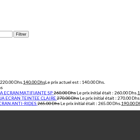
Filtrer
 : 220.00 Dhs.
140.00
Dhs
Le prix actuel est : 140.00 Dhs.
hs
AJA ECRAN MATIFIANTE SP
260.00
Dhs
Le prix initial était : 260.00 Dhs.
1
IAJA ECRAN TEINTEE CLAIRE
270.00
Dhs
Le prix initial était : 270.00 Dhs
ECRAN ANTI-RIDES
265.00
Dhs
Le prix initial était : 265.00 Dhs.
190.00
D