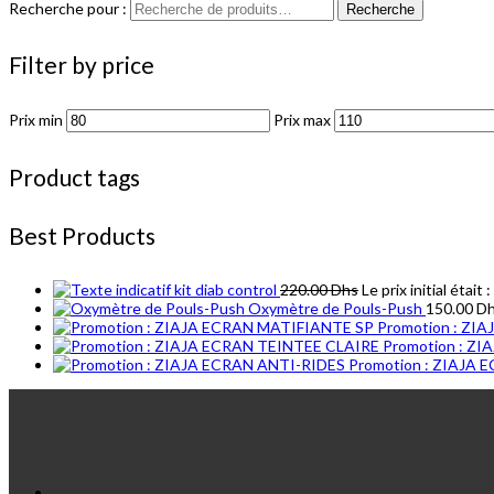
Recherche pour :
Recherche
Filter by price
Prix min
Prix max
Product tags
Best Products
kit diab control
220.00
Dhs
Le prix initial était
Oxymètre de Pouls-Push
150.00
D
Promotion : ZI
Promotion : Z
Promotion : ZIAJA 