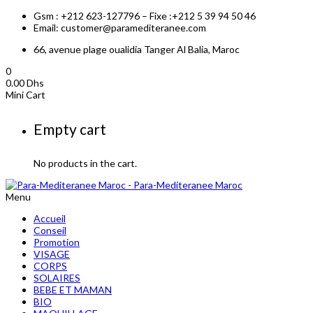
Gsm : +212 623-127796 – Fixe :+212 5 39 94 50 46
Email: customer@paramediteranee.com
66, avenue plage oualidia Tanger Al Balia, Maroc
0
0.00
Dhs
Mini Cart
Empty cart
No products in the cart.
Menu
Accueil
Conseil
Promotion
VISAGE
CORPS
SOLAIRES
BEBE ET MAMAN
BIO