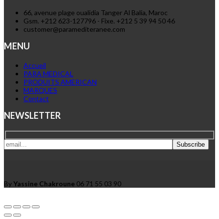
66, avenue plage oualidia Tanger Al Balia, Maroc
Gsm. +212 623-127796 - Fixe. +212 5 39 94 50 46
customer@paramediteranee.com
MENU
Accueil
PARA MEDICAL
PRODUITS AMERICAN
MARQUES
Contact
NEWSLETTER
By
Yassine Chakroune
06 71 55 03 90