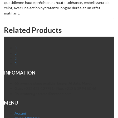
quotidienne haute précision et haute tolérance, embellisseur de
teint, avec une action hydratante longue durée et un effet
matifiant.
Related Products
INFOMATION
66, avenue plage oualidia Tanger Al Balia, Maroc
Gsm. +212 623-127796 - Fixe. +212 5 39 94 50 46
customer@paramediteranee.com
MENU
Accueil