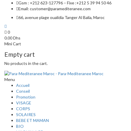
Gsm : +212 623-127796 – Fixe :+212 5 39 94 50 46
Email: customer@paramediteranee.com
66, avenue plage oualidia Tanger Al Balia, Maroc
0
0.00
Dhs
Mini Cart
Empty cart
No products in the cart.
Menu
Accueil
Conseil
Promotion
VISAGE
CORPS
SOLAIRES
BEBE ET MAMAN
BIO