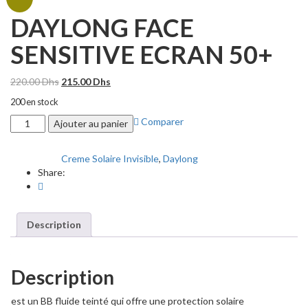
DAYLONG FACE
SENSITIVE ECRAN 50+
Le
Le
220.00
Dhs
215.00
Dhs
prix
prix
200 en stock
initial
actuel
quantité
Comparer
était :
est :
Ajouter au panier
de
220.00 Dhs.
215.00 Dhs.
DAYLONG
Creme Solaire Invisible
,
Daylong
Categories:
FACE
Share:
SENSITIVE
ECRAN
50+
Description
Description
est un BB fluide teinté qui offre une protection solaire