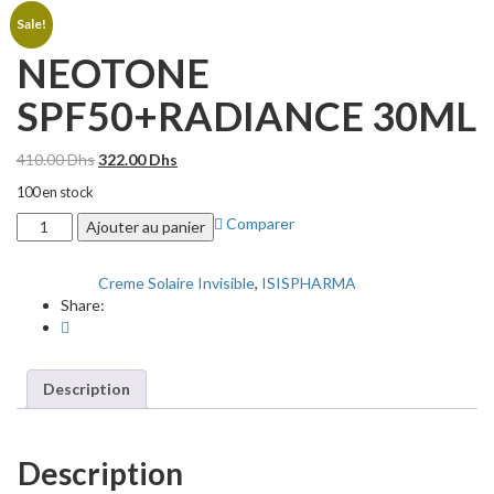
Sale!
NEOTONE
SPF50+RADIANCE 30ML
Le
Le
410.00
Dhs
322.00
Dhs
prix
prix
100 en stock
initial
actuel
quantité
Comparer
était :
est :
Ajouter au panier
de
410.00 Dhs.
322.00 Dhs.
NEOTONE
Creme Solaire Invisible
,
ISISPHARMA
Categories:
SPF50+RADIANCE
Share:
30ML
Description
Description