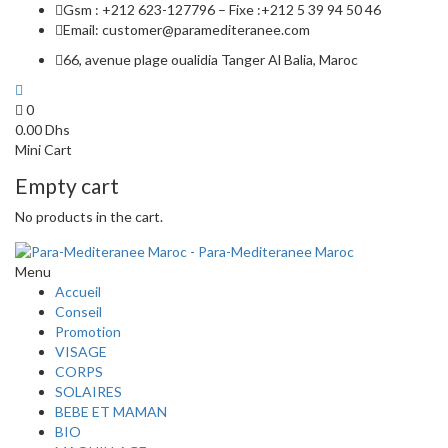
Gsm : +212 623-127796 – Fixe :+212 5 39 94 50 46
Email: customer@paramediteranee.com
66, avenue plage oualidia Tanger Al Balia, Maroc
0
0.00
Dhs
Mini Cart
Empty cart
No products in the cart.
Menu
Accueil
Conseil
Promotion
VISAGE
CORPS
SOLAIRES
BEBE ET MAMAN
BIO