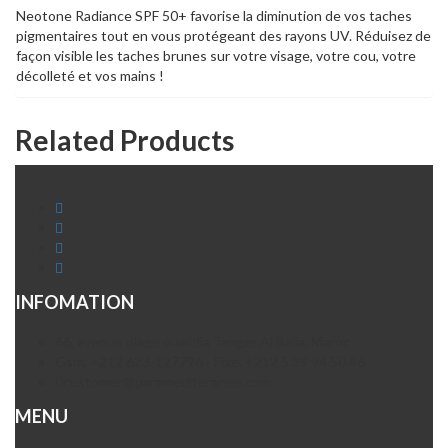
Neotone Radiance SPF 50+ favorise la diminution de vos taches
pigmentaires tout en vous protégeant des rayons UV. Réduisez de
façon visible les taches brunes sur votre visage, votre cou, votre
décolleté et vos mains !
Related Products
INFOMATION
66, avenue plage oualidia Tanger Al Balia, Maroc
Gsm. +212 623-127796 - Fixe. +212 5 39 94 50 46
customer@paramediteranee.com
MENU