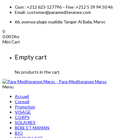
Gsm : +212 623-127796 – Fixe :+212 5 39 94 50 46
Email: customer@paramediteranee.com
66, avenue plage oualidia Tanger Al Balia, Maroc
0
0.00
Dhs
Mini Cart
Empty cart
No products in the cart.
Menu
Accueil
Conseil
Promotion
VISAGE
CORPS
SOLAIRES
BEBE ET MAMAN
BIO