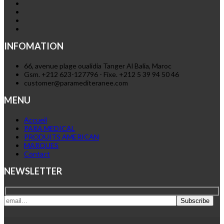
INFOMATION
66, avenue plage oualidia Tanger Al Balia, Maroc
Gsm. +212 623-127796 - Fixe. +212 5 39 94 50 46
customer@paramediteranee.com
MENU
Accueil
PARA MEDICAL
PRODUITS AMERICAN
MARQUES
Contact
NEWSLETTER