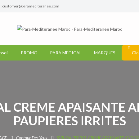
l: customer@paramediteranee.com
nseil
PROMO
PARA MEDICAL
MARQUES
Glo
AL CREME APAISANTE 
PAUPIERES IRRITES
AGE
Contour Des Yeux
SVR PALPEBRAL CREME APAISANTE ANTIGR