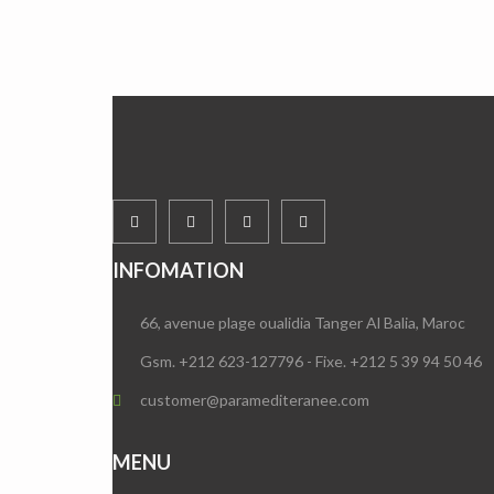
INFOMATION
66, avenue plage oualidia Tanger Al Balia, Maroc
Gsm. +212 623-127796 - Fixe. +212 5 39 94 50 46
customer@paramediteranee.com
MENU