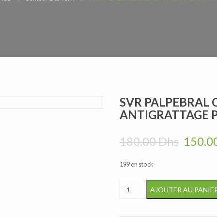
SVR PALPEBRAL 
ANTIGRATTAGE P
Le prix
180.00
Dhs
150.0
199 en stock
quantité de SVR PALPEBRAL
AJOUTER AU PANIE