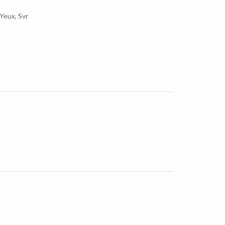
 Yeux
,
Svr