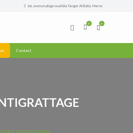
66, avenue plage oualidia Tanger Al Balia, Maroc
0
0
vo
Contact
ANTIGRATTAGE
ATTAGE PAUPIERES IRRITES