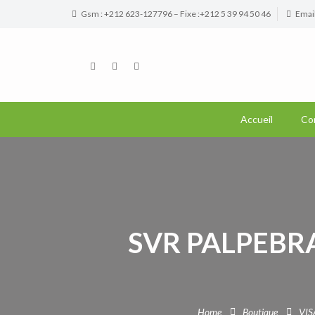
Gsm : +212 623-127796 – Fixe :+212 5 39 94 50 46
Emai
Accueil
Co
SVR PALPEBR
Home
Boutique
VIS